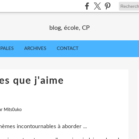
blog, école, CP
IPALES
ARCHIVES
CONTACT
es que j'aime
ar Mits0uko
thèmes incontournables à aborder ...