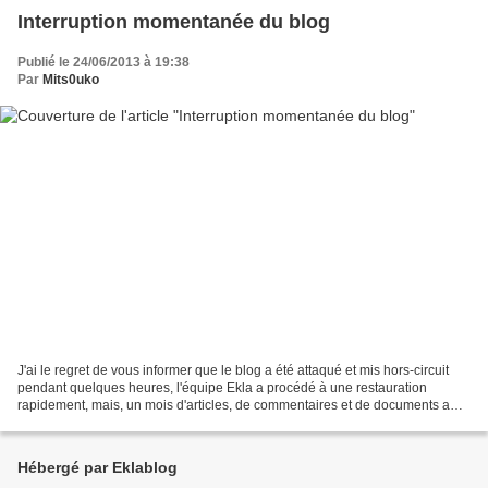
Interruption momentanée du blog
Publié le 24/06/2013 à 19:38
Par
Mits0uko
J'ai le regret de vous informer que le blog a été attaqué et mis hors-circuit
pendant quelques heures, l'équipe Ekla a procédé à une restauration
rapidement, mais, un mois d'articles, de commentaires et de documents a
été perdu ! Ne tenant pas d'archives,...
Hébergé par Eklablog