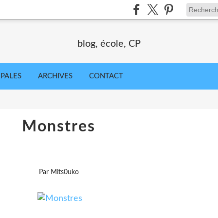
blog, école, CP
IPALES
ARCHIVES
CONTACT
Monstres
Par Mits0uko