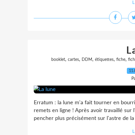
L
L
,
,
,
,
,
booklet
cartes
DDM
étiquettes
fiche
fic
11.
P
Erratum : la lune m'a fait tourner en bourriq
remets en ligne ! Après avoir travaillé sur l
pencher plus précisément sur l'astre de la 
L