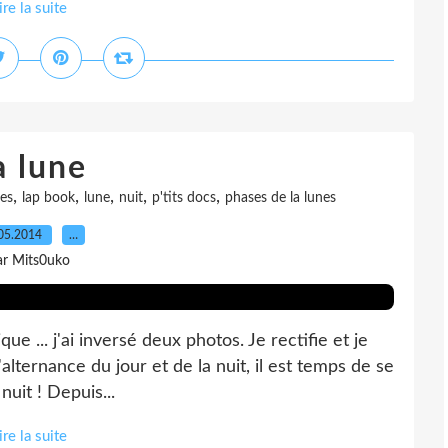
ire la suite
a lune
,
,
,
,
,
hes
lap book
lune
nuit
p'tits docs
phases de la lunes
05.2014
…
ar Mits0uko
ue ... j'ai inversé deux photos. Je rectifie et je
'alternance du jour et de la nuit, il est temps de se
nuit ! Depuis...
ire la suite