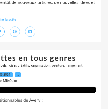
ientôt de nouveaux articles, de nouvelles idées et
ire la suite
ettes en tous genres
,
,
,
,
abels
loisirs créatifs
organisation
peinture
rangement
05.2014
…
ar Mits0uko
sitionnables de Avery :