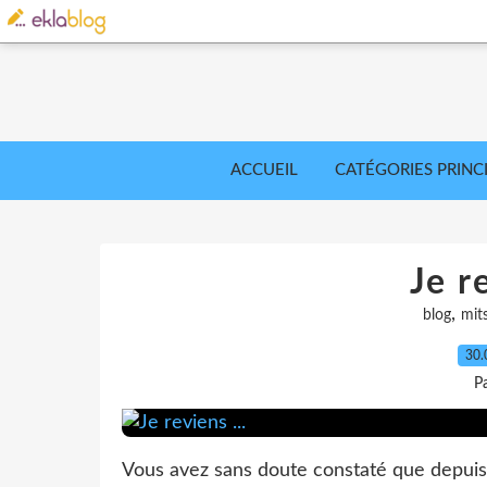
ACCUEIL
CATÉGORIES PRINC
Je r
,
blog
mit
30.
P
Vous avez sans doute constaté que depuis p