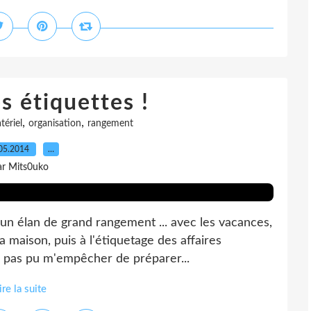
s étiquettes !
,
,
tériel
organisation
rangement
05.2014
…
ar Mits0uko
un élan de grand rangement ... avec les vacances,
a maison, puis à l'étiquetage des affaires
ai pas pu m'empêcher de préparer...
ire la suite