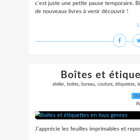
c'est juste une petite pause temporaire. B
de nouveaux livres à venir découvrir !
L
Boîtes et étiqu
,
,
,
,
,
atelier
boites
bureau
couture
étiquettes
l
11.
P
J'apprécie les feuilles imprimables et repo