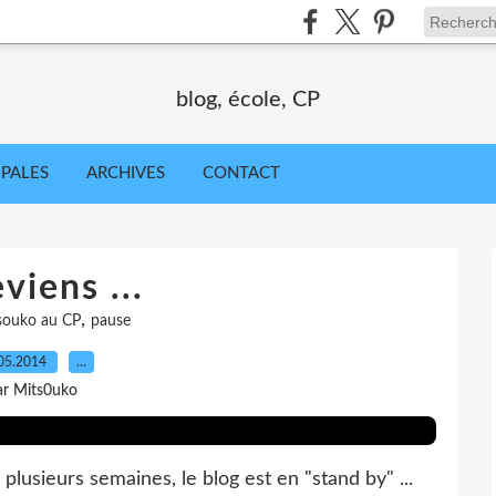
blog, école, CP
IPALES
ARCHIVES
CONTACT
eviens ...
,
souko au CP
pause
05.2014
…
ar Mits0uko
lusieurs semaines, le blog est en "stand by" ...