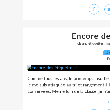
Encore de
,
,
classe
étiquettes
ma
11.
P
Comme tous les ans, le printemps insuffle 
je me suis attaquée au tri et rangement à l
conservées. Même loin de la classe, je n'
L