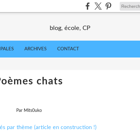
blog, école, CP
IPALES
ARCHIVES
CONTACT
Poèmes chats
Par Mits0uko