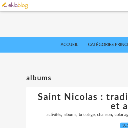
ACCUEIL
CATÉGORIES PRINC
albums
Saint Nicolas : trad
et a
,
,
,
,
activités
albums
bricolage
chanson
coloria
30.