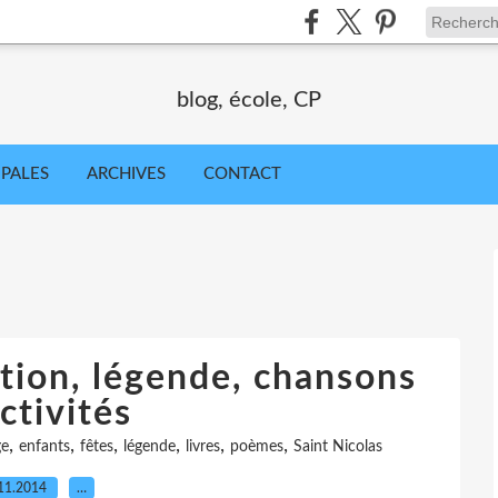
blog, école, CP
IPALES
ARCHIVES
CONTACT
ition, légende, chansons
ctivités
,
,
,
,
,
,
ge
enfants
fêtes
légende
livres
poèmes
Saint Nicolas
11.2014
…