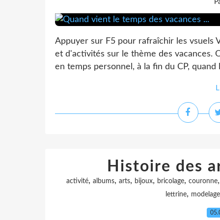
P
Appuyer sur F5 pour rafraîchir les vsuels 
et d'activités sur le thème des vacances. 
en temps personnel, à la fin du CP, quand 
L
Histoire des a
,
,
,
,
,
activité
albums
arts
bijoux
bricolage
couronne
,
lettrine
modelage
05.