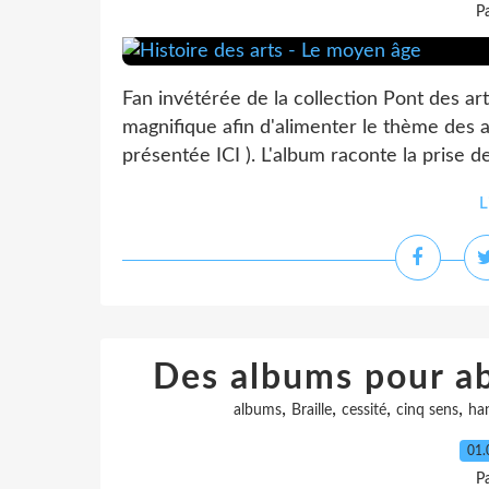
P
Fan invétérée de la collection Pont des arts
magnifique afin d'alimenter le thème des 
présentée ICI ). L'album raconte la prise d
L
Des albums pour ab
,
,
,
,
albums
Braille
cessité
cinq sens
ha
01.
P