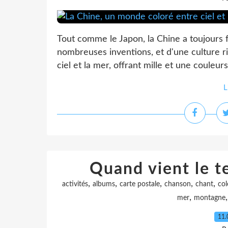
Tout comme le Japon, la Chine a toujours f
nombreuses inventions, et d'une culture r
ciel et la mer, offrant mille et une couleur
L
Quand vient le t
,
,
,
,
,
activités
albums
carte postale
chanson
chant
col
,
mer
montagne
11.