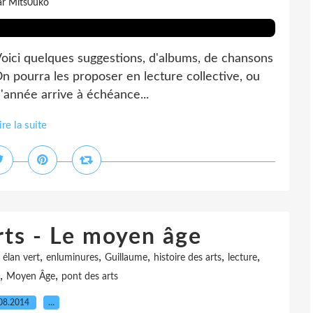
ar Mits0uko
Voici quelques suggestions, d'albums, de chansons
On pourra les proposer en lecture collective, ou
l'année arrive à échéance...
ire la suite
rts - Le moyen âge
,
,
,
,
,
,
élan vert
enluminures
Guillaume
histoire des arts
lecture
,
,
Moyen Âge
pont des arts
08.2014
…