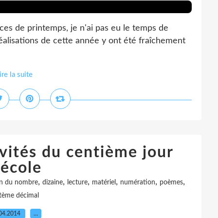
ces de printemps, je n'ai pas eu le temps de
es réalisations de cette année y ont été fraîchement
ire la suite
vités du centième jour
'école
,
,
,
,
,
,
on du nombre
dizaine
lecture
matériel
numération
poèmes
tème décimal
04.2014
…