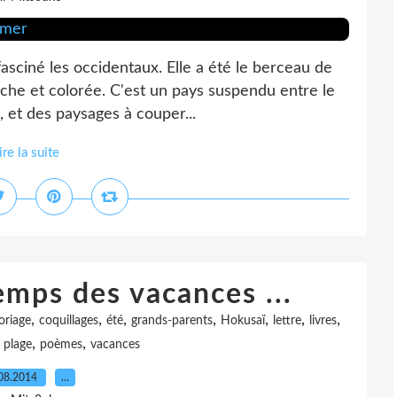
asciné les occidentaux. Elle a été le berceau de
iche et colorée. C'est un pays suspendu entre le
s, et des paysages à couper...
ire la suite
emps des vacances ...
,
,
,
,
,
,
,
oriage
coquillages
été
grands-parents
Hokusaï
lettre
livres
,
,
,
plage
poèmes
vacances
08.2014
…