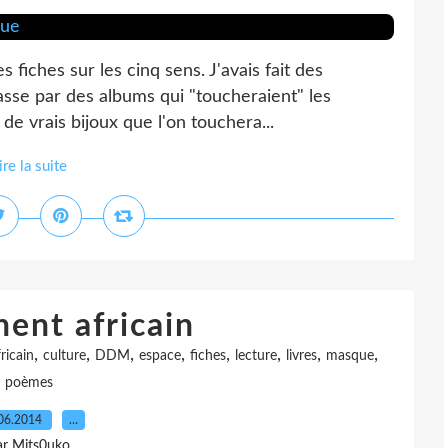
s fiches sur les cinq sens. J'avais fait des
asse par des albums qui "toucheraient" les
 de vrais bijoux que l'on touchera...
ire la suite
nent africain
,
,
,
,
,
,
,
,
ricain
culture
DDM
espace
fiches
lecture
livres
masque
poèmes
06.2014
…
ar Mits0uko