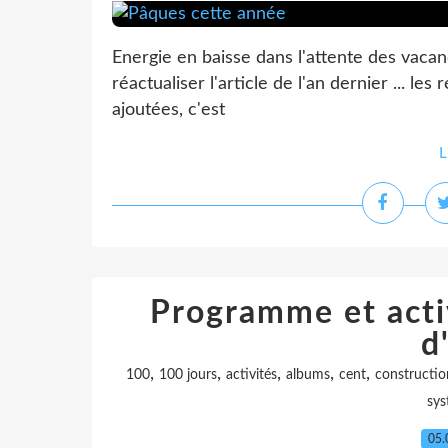
Energie en baisse dans l'attente des vacan
réactualiser l'article de l'an dernier ... l
ajoutées, c'est
L
Programme et acti
d
,
,
,
,
,
100
100 jours
activités
albums
cent
constructi
sys
05.