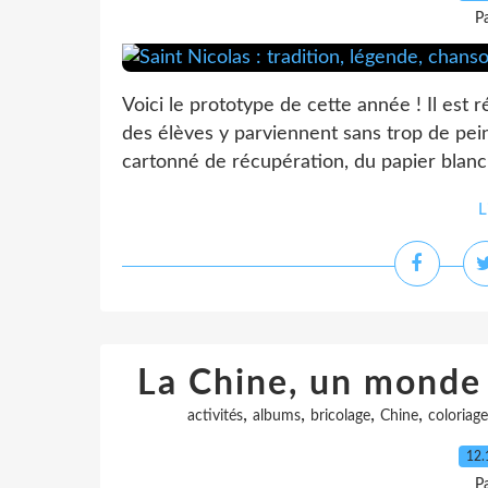
P
Voici le prototype de cette année ! Il est 
des élèves y parviennent sans trop de pein
cartonné de récupération, du papier blanc,
L
La Chine, un monde 
,
,
,
,
activités
albums
bricolage
Chine
coloriage
12.
P