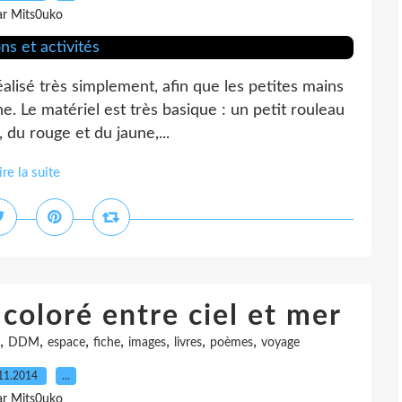
ar Mits0uko
réalisé très simplement, afin que les petites mains
e. Le matériel est très basique : un petit rouleau
 du rouge et du jaune,...
ire la suite
coloré entre ciel et mer
,
,
,
,
,
,
,
DDM
espace
fiche
images
livres
poèmes
voyage
11.2014
…
ar Mits0uko