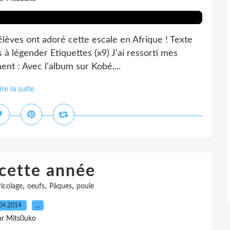
élèves ont adoré cette escale en Afrique ! Texte
à légender Etiquettes (x9) J'ai ressorti mes
ent : Avec l'album sur Kobé,...
ire la suite
cette année
,
,
,
ricolage
oeufs
Pâques
poule
04.2014
…
ar Mits0uko