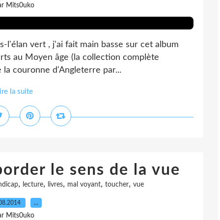
ar Mits0uko
-l'élan vert , j'ai fait main basse sur cet album
arts au Moyen âge (la collection complète
e la couronne d'Angleterre par...
ire la suite
order le sens de la vue
,
,
,
,
,
ndicap
lecture
livres
mal voyant
toucher
vue
08.2014
…
ar Mits0uko