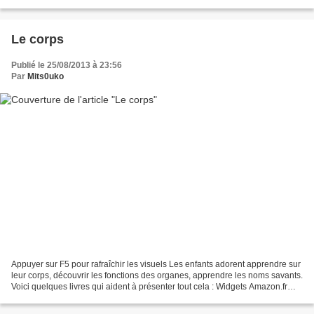
média très porteur d'attention, l'idée...
Le corps
Publié le 25/08/2013 à 23:56
Par
Mits0uko
Appuyer sur F5 pour rafraîchir les visuels Les enfants adorent apprendre sur
leur corps, découvrir les fonctions des organes, apprendre les noms savants.
Voici quelques livres qui aident à présenter tout cela : Widgets Amazon.fr
Mes fiches sur les cinq...