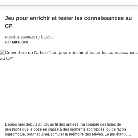
trouvé qui se cache derrière...
Jeu pour enrichir et tester les connaissances au
CP
Publié le 26/08/2013 à 15:55
Par
Mits0uko
Depuis mes débuts au CP, au fil des années, j'ai compilé des listes de
questions que je pose en classe à des moments appropriés, ou de façon
impromptue, pour taquiner, stimuler la mémoire des élèves. Le jeu étant un