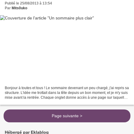
Publié le 25/08/2013 à 13:54
Par
Mits0uko
Bonjour à toutes et tous ! Le sommaire devenant un peu chargé, j'ai repris sa
structure. L'idée me trottait dans la tête depuis un bon moment, et je m'y suis
mise avant la rentrée. Chaque onglet donne accès à une page sur laquelle
vous retrouverez TOUS...
Page suivante >
Hébergé par Eklablog