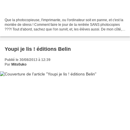
Que la photocopieuse, l'imprimante, ou l'ordinateur soit en panne, et c'est la
montée de stress ! Comment faire le jour de la rentrée SANS photocopies
???! Tout d'abord, sachez que l'on survit, et, les élèves aussi. De mon côté,
j'ai déjà expérimenté...
Youpi je lis ! éditions Belin
Publié le 30/08/2013 à 12:39
Par
Mits0uko