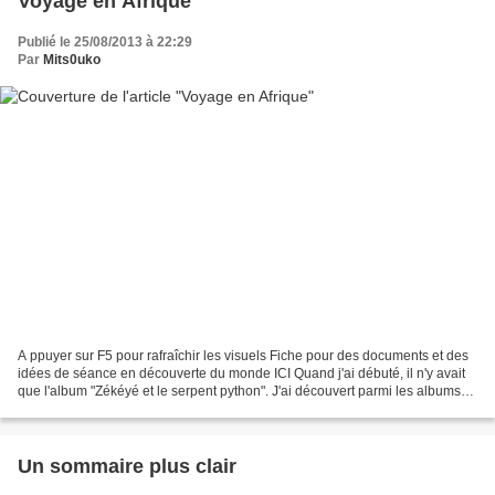
Voyage en Afrique
Publié le 25/08/2013 à 22:29
Par
Mits0uko
A ppuyer sur F5 pour rafraîchir les visuels Fiche pour des documents et des
idées de séance en découverte du monde ICI Quand j'ai débuté, il n'y avait
que l'album "Zékéyé et le serpent python". J'ai découvert parmi les albums
étudiés de la méthode Ribambelle...
Un sommaire plus clair