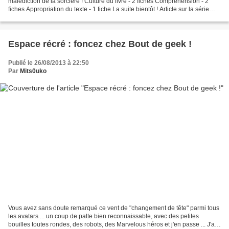
malédiction de la sorcière ! Culture du livre - 2 fiches Compréhension - 2
fiches Appropriation du texte - 1 fiche La suite bientôt ! Article sur la série
Exploitation du tome 1
Espace récré : foncez chez Bout de geek !
Publié le 26/08/2013 à 22:50
Par
Mits0uko
Vous avez sans doute remarqué ce vent de "changement de tête" parmi tous
les avatars ... un coup de patte bien reconnaissable, avec des petites
bouilles toutes rondes, des robots, des Marvelous héros et j'en passe ... J'ai