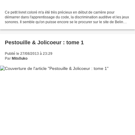
Ce petit livret coloré m'a été très précieux en début de carrière pour
démarrer dans l'apprentissage du code, la discrimination auditive et les jeux
sonores. Il semble qu'on puisse encore se le procurer sur le site de Belin
(accès possible en cliquant...
Pestouille & Jolicoeur : tome 1
Publié le 27/08/2013 à 23:29
Par
Mits0uko