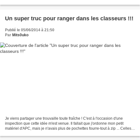
est toute simple :...
Un super truc pour ranger dans les classeurs !!!
Publié le 05/06/2014 à 21:50
Par
Mits0uko
Je viens partager une trouvaille toute fraîche ! C'est à l'occasion d'une
inspection que cette idée m'est venue. Il fallait que j'ordonne mon petit
matériel d'APC, mais je n'avais plus de pochettes fourre-tout à zip ... Celles-
ci sont très bien, mais...