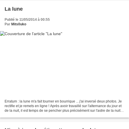
La lune
Publié le 11/05/2014 à 00:55
Par
Mits0uko
Erratum : la lune m'a fait tourner en bourrique ... j'ai inversé deux photos. Je
rectifie et je remets en ligne ! Après avoir travaillé sur l'alternance du jour et
de la nuit, il est temps de se pencher plus précisément sur l'astre de la nuit !
Depuis...