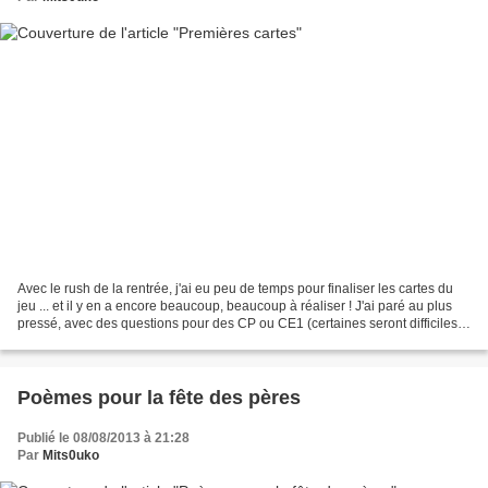
Avec le rush de la rentrée, j'ai eu peu de temps pour finaliser les cartes du
jeu ... et il y en a encore beaucoup, beaucoup à réaliser ! J'ai paré au plus
pressé, avec des questions pour des CP ou CE1 (certaines seront difficiles
pour des petits CP de...
Poèmes pour la fête des pères
Publié le 08/08/2013 à 21:28
Par
Mits0uko