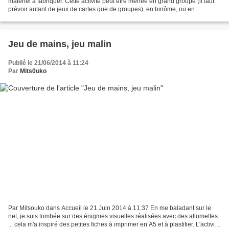
matériel à fabriquer. Cette activité peut être menée en grand groupe (il faut
prévoir autant de jeux de cartes que de groupes), en binôme, ou en
autonomie. J'ajouterai d'autres...
Jeu de mains, jeu malin
Publié le 21/06/2014 à 11:24
Par
Mits0uko
Par Mitsouko dans Accueil le 21 Juin 2014 à 11:37 En me baladant sur le
net, je suis tombée sur des énigmes visuelles réalisées avec des allumettes
... cela m'a inspiré des petites fiches à imprimer en A5 et à plastifier. L'activité