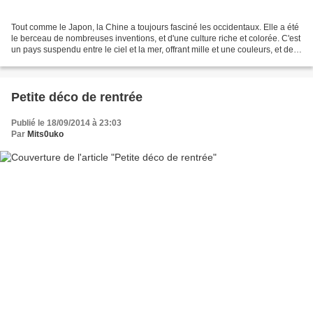
Tout comme le Japon, la Chine a toujours fasciné les occidentaux. Elle a été
le berceau de nombreuses inventions, et d'une culture riche et colorée. C'est
un pays suspendu entre le ciel et la mer, offrant mille et une couleurs, et des
paysages à couper...
Petite déco de rentrée
Publié le 18/09/2014 à 23:03
Par
Mits0uko