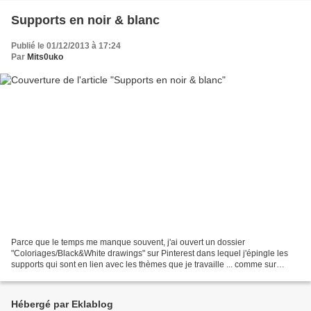
Supports en noir & blanc
Publié le 01/12/2013 à 17:24
Par
Mits0uko
Parce que le temps me manque souvent, j'ai ouvert un dossier
"Coloriages/Black&White drawings" sur Pinterest dans lequel j'épingle les
supports qui sont en lien avec les thèmes que je travaille ... comme sur
Bloglovin', vous pouvez me suivre aussi sur...
Hébergé par Eklablog