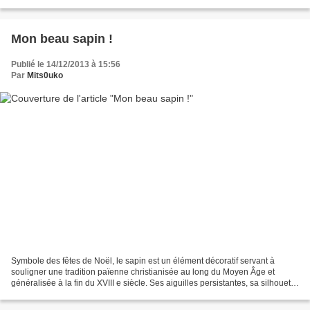
peuvent être reproduits également...
Mon beau sapin !
Publié le 14/12/2013 à 15:56
Par
Mits0uko
Symbole des fêtes de Noël, le sapin est un élément décoratif servant à
souligner une tradition païenne christianisée au long du Moyen Âge et
généralisée à la fin du XVIII e siècle. Ses aiguilles persistantes, sa silhouette
géométrique permettent de nombreuses...