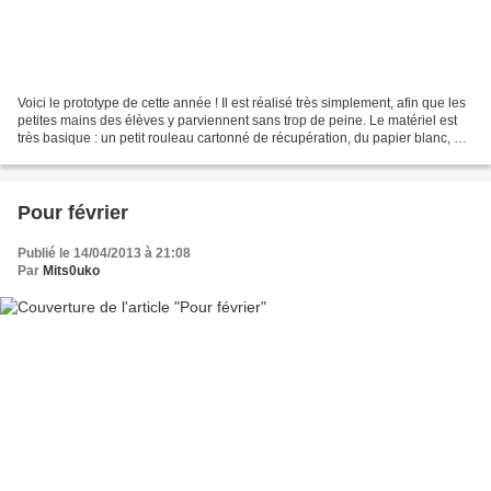
Voici le prototype de cette année ! Il est réalisé très simplement, afin que les
petites mains des élèves y parviennent sans trop de peine. Le matériel est
très basique : un petit rouleau cartonné de récupération, du papier blanc, du
rouge et du jaune,...
Pour février
Publié le 14/04/2013 à 21:08
Par
Mits0uko