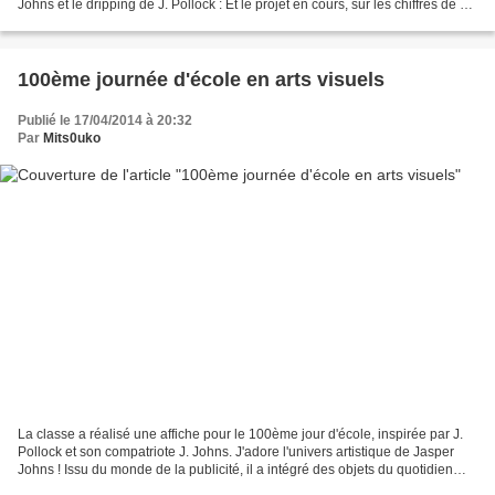
Johns et le dripping de J. Pollock : Et le projet en cours, sur les chiffres de 0
à 9. Article et explications...
100ème journée d'école en arts visuels
Publié le 17/04/2014 à 20:32
Par
Mits0uko
La classe a réalisé une affiche pour le 100ème jour d'école, inspirée par J.
Pollock et son compatriote J. Johns. J'adore l'univers artistique de Jasper
Johns ! Issu du monde de la publicité, il a intégré des objets du quotidien
dans de nombreuses oeuvres....