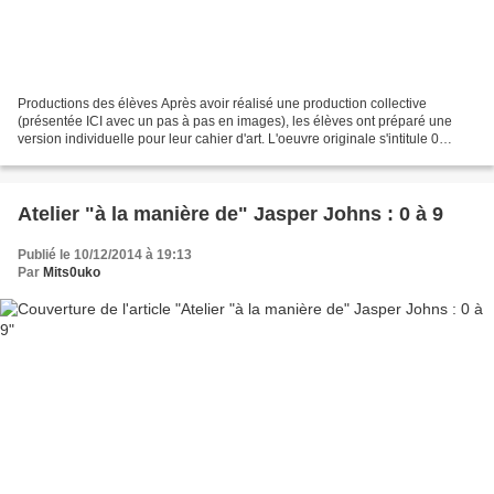
Productions des élèves Après avoir réalisé une production collective
(présentée ICI avec un pas à pas en images), les élèves ont préparé une
version individuelle pour leur cahier d'art. L'oeuvre originale s'intitule 0
through 9. Elle combine l'intégralité...
Atelier "à la manière de" Jasper Johns : 0 à 9
Publié le 10/12/2014 à 19:13
Par
Mits0uko