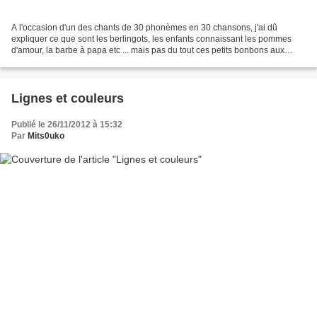
A l'occasion d'un des chants de 30 phonèmes en 30 chansons, j'ai dû
expliquer ce que sont les berlingots, les enfants connaissant les pommes
d'amour, la barbe à papa etc ... mais pas du tout ces petits bonbons aux
couleurs acidulées que j'adorais, moi,...
Lignes et couleurs
Publié le 26/11/2012 à 15:32
Par
Mits0uko