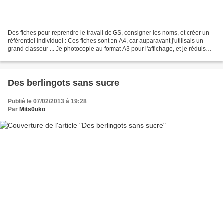
Des fiches pour reprendre le travail de GS, consigner les noms, et créer un
référentiel individuel : Ces fiches sont en A4, car auparavant j'utilisais un
grand classeur ... Je photocopie au format A3 pour l'affichage, et je réduis
pour les cahiers d'art...
Des berlingots sans sucre
Publié le 07/02/2013 à 19:28
Par
Mits0uko