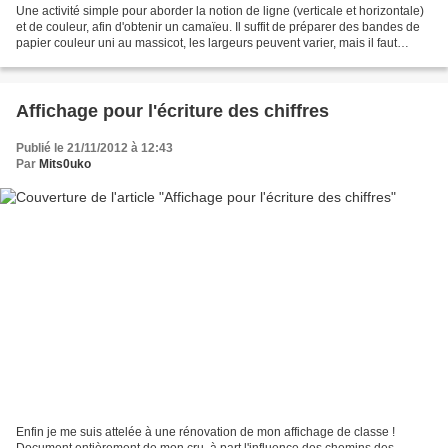
Une activité simple pour aborder la notion de ligne (verticale et horizontale)
et de couleur, afin d'obtenir un camaïeu. Il suffit de préparer des bandes de
papier couleur uni au massicot, les largeurs peuvent varier, mais il faut
couper les feuilles...
Affichage pour l'écriture des chiffres
Publié le 21/11/2012 à 12:43
Par
Mits0uko
Enfin je me suis attelée à une rénovation de mon affichage de classe !
Document entièrement de mon cru, à part l'influence des chemins des